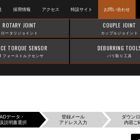
社
採用情報
アクセス
特設サイト
お問い合わせ
ROTARY JOINT
COUPLE JOINT
ロータリジョイント
カップルジョイント
RCE TORQUE SENSOR
DEBURRING TOOL
TI フォーストルクセンサ
バリ取り工具
CADデータ・
登録メール
ダウン
扱説明書選択
アドレス入力
内容ご