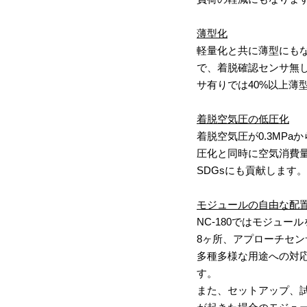
薄型化
軽量化と共に薄型にもなっ
で、着脱確認センサ無し
サ有りでは40%以上薄
着脱空気圧の低圧化
着脱空気圧が0.3MP
圧化と同時に空気消費量
SDGsにも貢献します。
モジュールの自由な配
NC-180ではモジュー
8ヶ所、アプローチセ
多種多様な用途への対
す。
また、セットアップ、