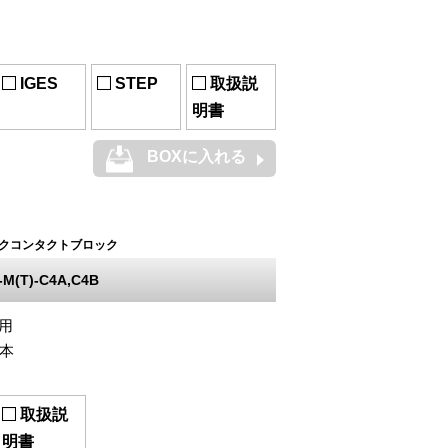
IGES
STEP
取扱説
明書
BOXに入れる
クコンタクトブロック
M(T)-C4A,C4B
S用
2本
取扱説
明書