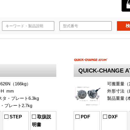
検
QUICK-CHANGE 
26N（166kg）
可搬重量（定
H mm
外形寸法（締
タ・プレート6.3kg
製品重量 (
ト2.7kg
ツール
STEP
取扱説
PDF
DXF
明書