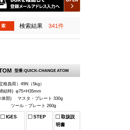
検索結果
341件
 索
ATOM
型番:QUICK-CHANGE ATOM
格負荷）49N（5kg）
結時) φ75×H35mm
本体部) マスタ・プレート 330g
・プレート 260g
IGES
STEP
取扱説
明書