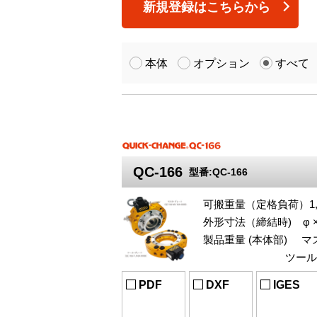
新規登録はこちらから
本体
オプション
すべて
QC-166
型番:QC-166
可搬重量（定格負荷）1,6
外形寸法（締結時) φ ×
製品重量 (本体部) マス
ツール・プレー
PDF
DXF
IGES