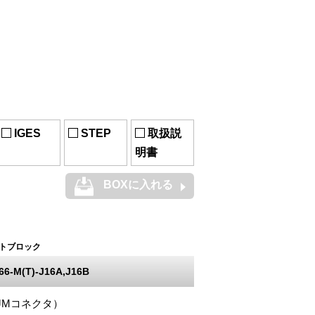
IGES
STEP
取扱説
明書
BOXに入れる
トブロック
6-M(T)-J16A,J16B
（JMコネクタ）