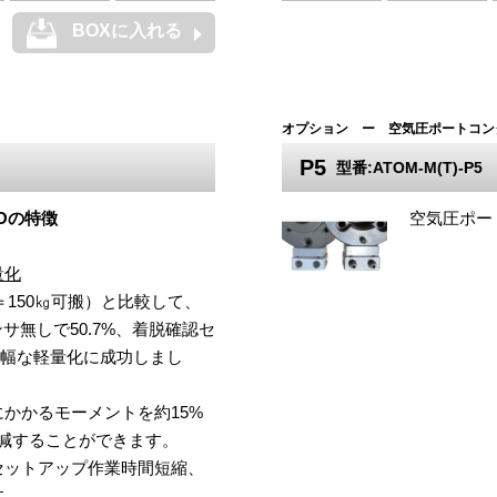
BOXに入れる
オプション ー 空気圧ポートコン
P5
型番:ATOM-M(T)-P5
Oの特徴
空気圧ポー
量化
C＝150㎏可搬）と比較して、
サ無しで50.7%、着脱確認セ
と大幅な軽量化に成功しまし
かかるモーメントを約15%
低減することができます。
セットアップ作業時間短縮、
す。