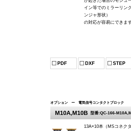
が起きた場合のモジュ
イン等でのミラーリング
ンジャ形状）
の対応が容易にできま
PDF
DXF
STEP
オプション ー 電気信号コンタクトブロック
M10A,M10B
型番:QC-166-M10A,
13A×10本（MSコネク