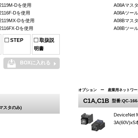
119M-Dを使用
A08Aマスタ
116F-Dを使用
A08Aツール
119MX-Dを使用
A08Bマスタ
116FX-Dを使用
A08Bツール
STEP
取扱説
明書
BOXに入れる
オプション ー 産業用ネットワー
C1A,C1B
型番:QC-166-
B(マスタのみ)
DeviceNe
3A(60V)