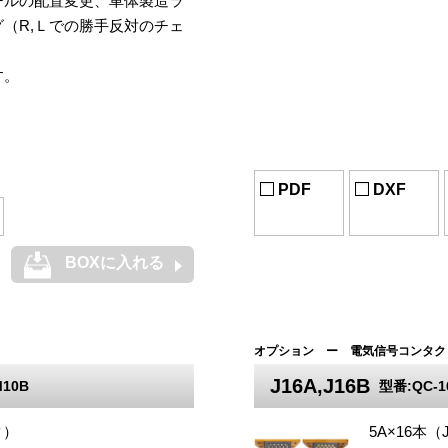
ールの配置変更、車体製造ラ
（R,Ｌでの勝手反対のチェ
す。
PDF
DXF
BOXに入れる
オプション ー 電気信号コンタク
J16A,J16B
M10B
型番:QC-16
タ）
5A×16本