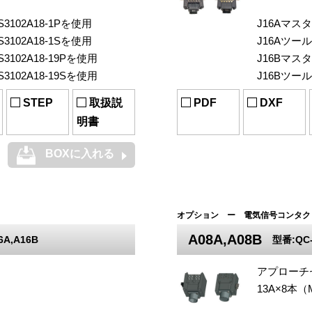
3102A18-1Pを使用
J16Aマス
3102A18-1Sを使用
J16Aツール
3102A18-19Pを使用
J16Bマスタ
3102A18-19Sを使用
J16Bツール
STEP
取扱説
PDF
DXF
明書
BOXに入れる
オプション ー 電気信号コンタク
A08A,A08B
6A,A16B
型番:QC-
アプローチ
）
13A×8本