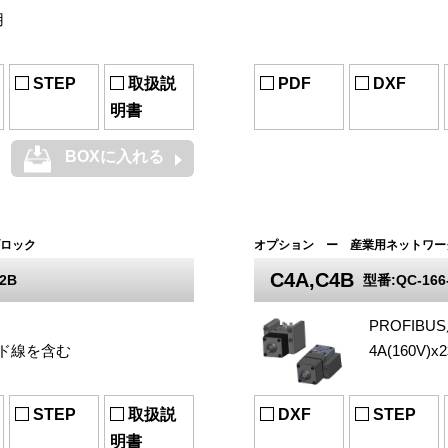
用
STEP
取扱説
PDF
DXF
明書
BOXに入れる
ロック
オプション ー 産業用ネットワー
C4A,C4B
2B
型番:QC-166-
PROFIBU
ールド線を含む
4A(160V)x
STEP
取扱説
DXF
STEP
明書