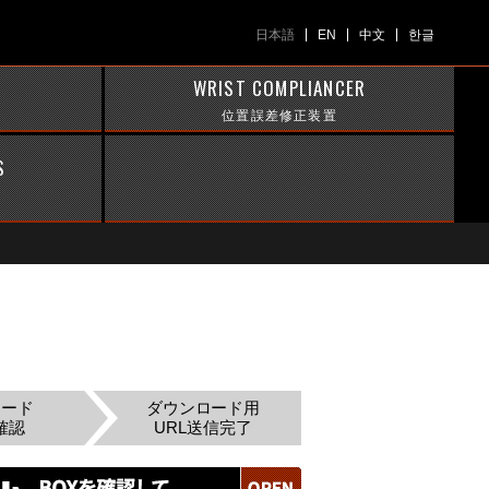
日本語
EN
中文
한글
WRIST COMPLIANCER
位置誤差修正装置
S
ロード
ダウンロード用
確認
URL送信完了